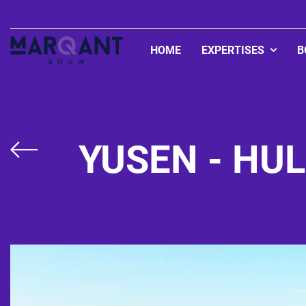
HOME
EXPERTISES
B
Zorgvastgoed
Onderwijsvastgo
YUSEN - HU
Woningbouw
Bedrijfshallen
Utiliteitsbouw
Bedrijfspanden
Appartementen