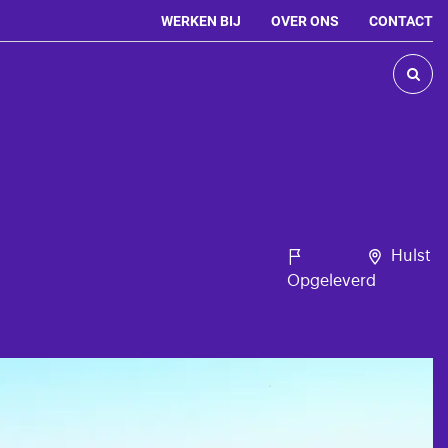
WERKEN BIJ
OVER ONS
CONTACT

Hulst
Opgeleverd