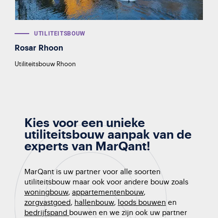
UTILITEITS­BOUW
Rosar Rhoon
Utiliteitsbouw Rhoon
Kies voor een unieke
utiliteitsbouw aanpak van de
experts van MarQant!
MarQant is uw partner voor alle soorten
utiliteitsbouw maar ook voor andere bouw zoals
woningbouw
,
appartementenbouw
,
zorgvastgoed
,
hallenbouw
,
loods bouwen
en
bedrijfspand
bouwe
n en we zijn ook uw partner