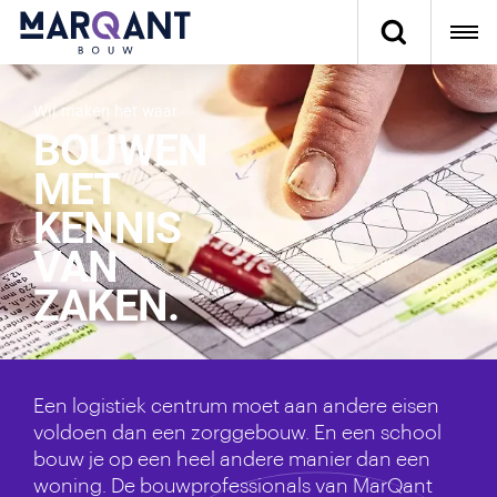
Wij maken het waar.
BOUWEN
MET
KENNIS
VAN
ZAKEN.
Een logistiek centrum moet aan andere eisen
voldoen dan een zorggebouw. En een school
bouw je op een heel andere manier dan een
woning. De bouwprofessionals van MarQant