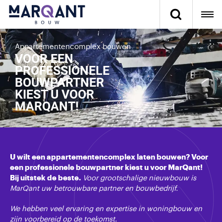
Appartementencomplex bouwen
VOOR EEN
PROFESSIONELE
BOUWPARTNER
KIEST U VOOR
MARQANT!
U wilt een appartementencomplex laten bouwen? Voor
een
professionele bouwpartner kiest u voor
MarQant
!
Bij uitstek de
beste.
Voor grootschalige nieuwbouw is
MarQant uw betrouwbare partner en bouwbedrijf.
We hebben veel ervaring en expertise in woningbouw en
zijn voorbereid op de
toekomst.