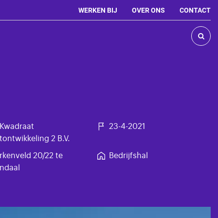
WERKEN BIJ
OVER ONS
CONTACT

 Kwadraat
23-4-2021
tontwikkeling 2 B.V.
rkenveld 20/22 te
Bedrijfshal
ndaal