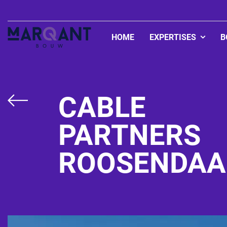
HOME
EXPERTISES
B
Zorgvastgoed
Onderwijsvastgo
CABLE
Woningbouw
PARTNERS
Bedrijfshallen
ROOSENDAA
Utiliteitsbouw
Bedrijfspanden
Appartementen