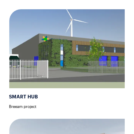
SMART HUB
Breeam project