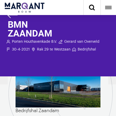
BMN
ZAANDAM
Porten Houthavenkade B.V.
Gerard van Overveld
30-4-2021
Rak 29 te Westzaan
Bedrijfshal
Bedrijfshal Zaandam