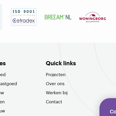
es
Quick links
oed
Projecten
vastgoed
Over ons
uw
Werken bij
len
Contact
ouw
Co