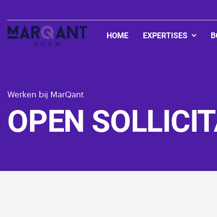
HOME
EXPERTISES
B
Zorgvastgoed
Onderwijsvastgo
Werken bij MarQant
OPEN SOLLICIT
Woningbouw
Bedrijfshallen
Utiliteitsbouw
Bedrijfspanden
Appartementen