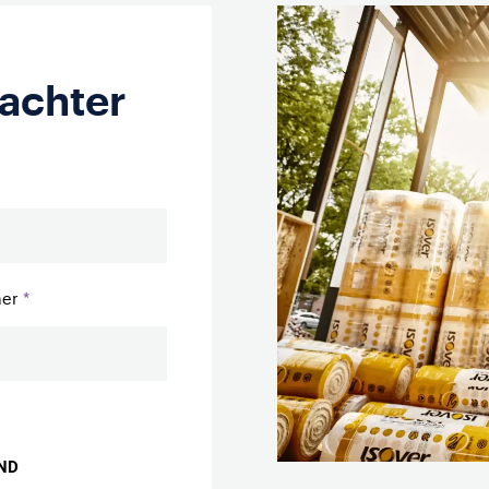
 achter
mer
AND