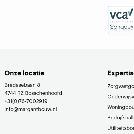
Onze locatie
Expertis
Bredasebaan 8
Zorgvastg
4744 RZ Bosschenhoofd
Onderwijs
+31(0)76-7002919
Woningbo
info@marqantbouw.nl
Bedrijfshal
Utiliteitsb